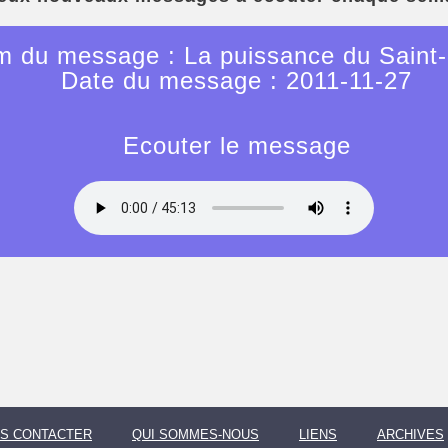
 du message : La puissance du Saint-
Date du message : 2011-11-27
Ecouter le message
S CONTACTER
QUI SOMMES-NOUS
LIENS
ARCHIVES