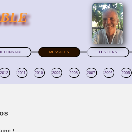
IBLE
ICTIONNAIRE
MESSAGES
LES LIENS
2012
2011
2010
2009
2008
2007
2006
2005
éos
ine !