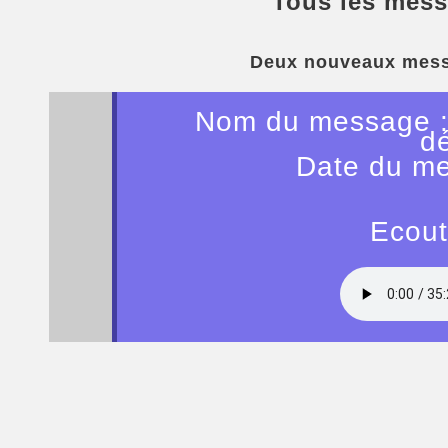
Tous les mess
Deux nouveaux mess
Nom du message : 
d
Date du me
Ecout