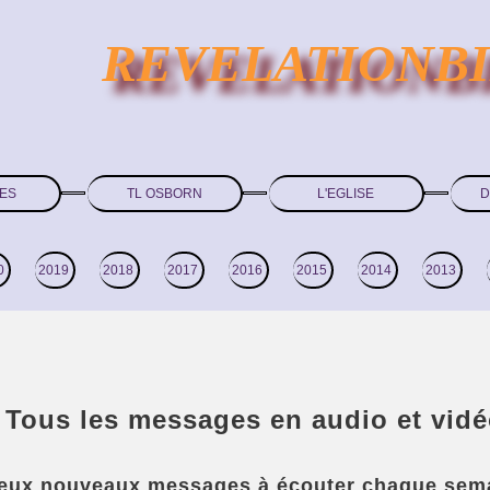
REVELATIONB
ES
TL OSBORN
L'EGLISE
D
0
2019
2018
2017
2016
2015
2014
2013
Tous les messages en audio et vid
eux nouveaux messages à écouter chaque sema