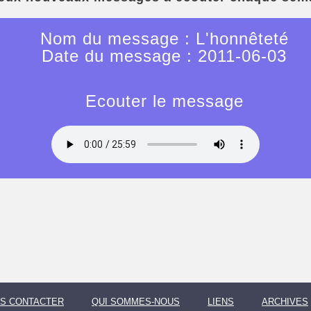
Nom du message : L'honnêteté
Date du message : 2011-06-03
Ecouter le message
S CONTACTER
QUI SOMMES-NOUS
LIENS
ARCHIVES