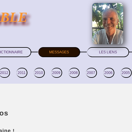
IBLE
ICTIONNAIRE
MESSAGES
LES LIENS
2012
2011
2010
2009
2008
2007
2006
2005
éos
ine !